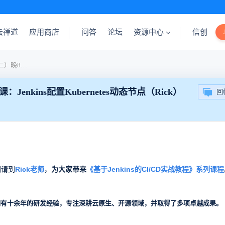
云禅道
应用商店
问答
论坛
资源中心
信创
【课程预告】7月30日（周二）晚8点，禅道公开课：Jenkins配置Kubernetes动态节点（Rick）
nkins配置Kubernetes动态节点（Rick）
回
们请到
Rick老师
，
为大家带来
《基于Jenkins的CI/CD实战教程》
系列
课程
拥有十余年的研发经验，专注深耕云原生、开源领域，并取得了多项卓越成果。