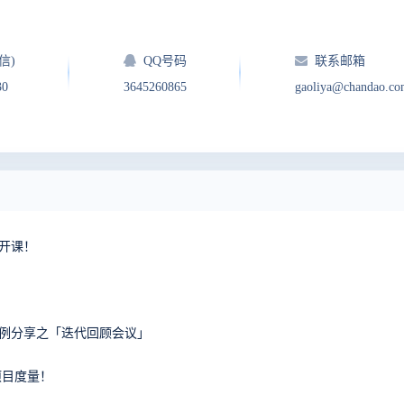
信)
QQ号码
联系邮箱
30
3645260865
gaoliya@chandao.c
将开课！
案例分享之「迭代回顾会议」
项目度量！