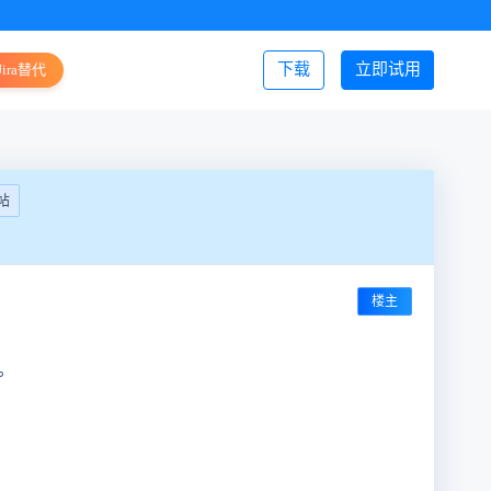
下载
立即试用
Jira替代
登录/注册
帖
楼主
。