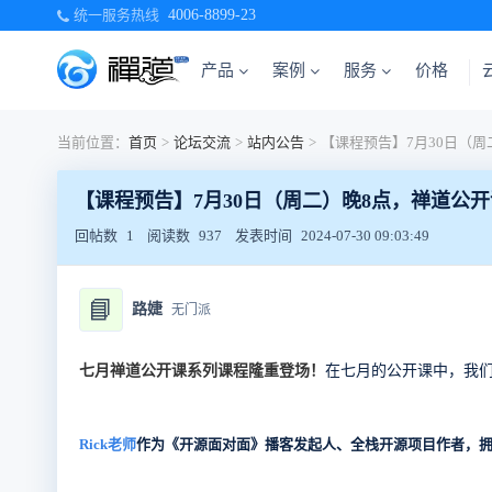
统一服务热线
4006-8899-23
产品
案例
服务
价格
当前位置：
首页
>
论坛交流
>
站内公告
>
【课程预告】7月30日（周二）晚8点，禅道公开课：Je
回帖数
1
阅读数
937
发表时间
2024-07-30 09:03:49
📘
路婕
无门派
在七月的公开课中，我
七月禅道公开课系列课程隆重登场！
Rick老师
作为《开源面对面》播客发起人、全栈开源项目作者，