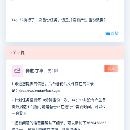
14：57执行了一次备份任务，但是并没有产生 备份数据？
回帖
2个回复
沙发
⛅
禅道-丁卓
无门派
1.跟进您提供的信息，后台备份后文件存在的目录
是：/home/zs/zentao/backups/
2.计划任务设置每10分钟备份一次，
14：57并没有产生备
份数据这个问题可能是备份正在进行中需要时间，可以过
一会看下。
3.还有问题的话需要确认下细节，可
以添加下3620458865
这个qq ，邀请到禅道交流群，具体沟通下。