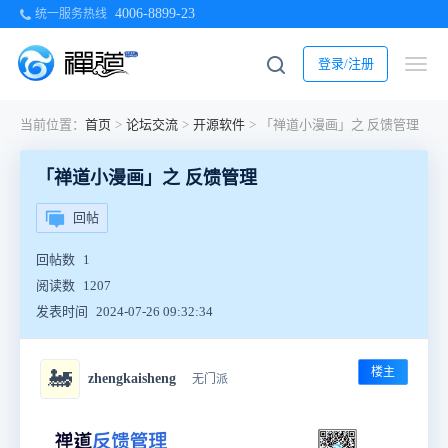
4006-8899-23
统一服务热线
登录/注册
当前位置：
首页
>
论坛交流
>
开源软件
>
「禅道小漫画」之 反馈管理
「禅道小漫画」之 反馈管理
回帖
回帖数
1
阅读数
1207
发表时间
2024-07-26 09:32:34
楼主
🚂
zhengkaisheng
无门派