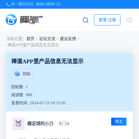
4006-8899-23
统一服务热线
登录/注册
当前位置：
首页
>
论坛交流
>
建议反馈
>
禅道APP里产品信息无法显示
禅道APP里产品信息无法显示
回帖
回帖数
1
阅读数
990
发表时间
2024-07-23 10:53:01
楼主
🍑
踢足球的小刀
无门派