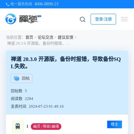
4006-8899-23
统一服务热线
登录/注册
当前位置：
首页
>
论坛交流
>
建议反馈
>
禅道 20.3.0 开源版，备份时报错，导致备份SQL失败。
禅道 20.3.0 开源版，备份时报错，导致备份SQ
L失败。
回帖
回帖数
5
阅读数
2284
发表时间
2024-07-23 01:49:16
楼主
🚆
1
幽灵 | 等级1幽魂