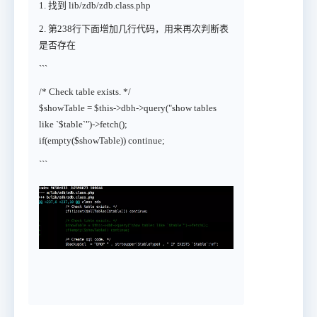
1. 找到 lib/zdb/zdb.class.php
2. 第238行下面增加几行代码，用来再次判断表
是否存在
```
/* Check table exists. */
$showTable = $this->dbh->query("show tables
like `$table`")->fetch();
if(empty($showTable)) continue;
```