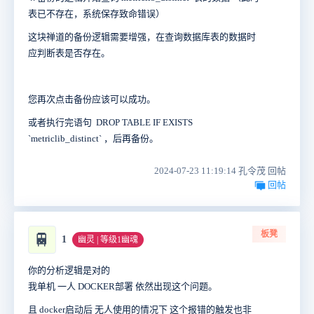
表已不存在，系统保存致命错误）
这块禅道的备份逻辑需要增强，在查询数据库表的数据时
应判断表是否存在。
您再次点击备份应该可以成功。
或者执行完语句 DROP TABLE IF EXISTS
`metriclib_distinct` ，后再备份。
2024-07-23 11:19:14 孔令茂 回帖
回帖
板凳
🚆
1
幽灵 | 等级1幽魂
你的分析逻辑是对的
我单机 一人 DOCKER部署 依然出现这个问题。
且 docker启动后 无人使用的情况下 这个报错的触发也非