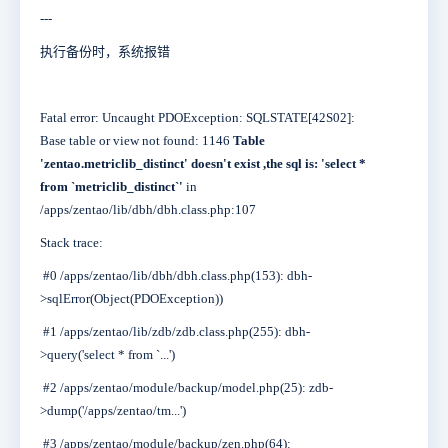
---
执行备份时，系统报错
Fatal error: Uncaught PDOException: SQLSTATE[42S02]:
Base table or view not found: 1146
Table
'zentao.metriclib_distinct' doesn't exist ,the sql is: 'select *
from `metriclib_distinct`'
in
/apps/zentao/lib/dbh/dbh.class.php:107
Stack trace:
#0 /apps/zentao/lib/dbh/dbh.class.php(153): dbh-
>sqlError(Object(PDOException))
#1 /apps/zentao/lib/zdb/zdb.class.php(255): dbh-
>query('select * from `...')
#2 /apps/zentao/module/backup/model.php(25): zdb-
>dump('/apps/zentao/tm...')
#3 /apps/zentao/module/backup/zen.php(64):