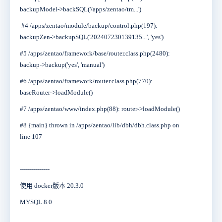
backupModel->backSQL('/apps/zentao/tm...')
#4 /apps/zentao/module/backup/control.php(197):
backupZen->backupSQL('202407230139135...', 'yes')
#5 /apps/zentao/framework/base/router.class.php(2480):
backup->backup('yes', 'manual')
#6 /apps/zentao/framework/router.class.php(770):
baseRouter->loadModule()
#7 /apps/zentao/www/index.php(88): router->loadModule()
#8 {main} thrown in /apps/zentao/lib/dbh/dbh.class.php on
line 107
---------------
使用 docker版本 20.3.0
MYSQL 8.0