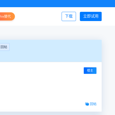
下载
立即试用
Jira替代
登录/注册
回帖
楼主
回帖