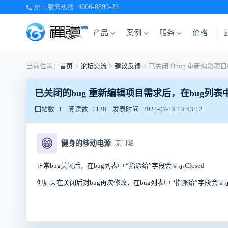
统一服务热线
4006-8899-23
产品
案例
服务
价格
当前位置：
首页
>
论坛交流
>
建议反馈
>
已关闭的bug 重新编辑项目需求后，在bug列表中
回帖数
1
阅读数
1128
发表时间
2024-07-19 13:53:12
😁
健身的移动电源
无门派
正常bug关闭后，在bug列表中 “指派给”字段会显示Closed
但如果在关闭后对bug再次修改，
在bug列表中
“指派给”字段
会显