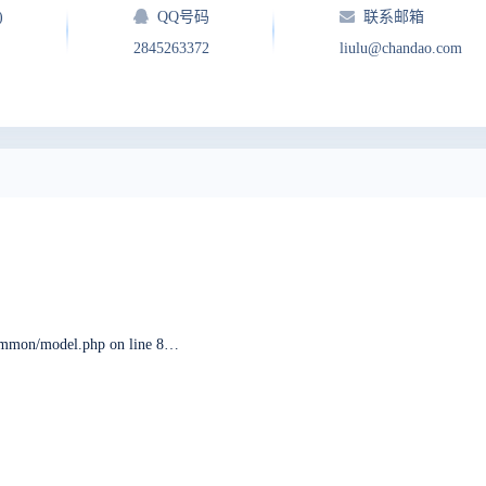
)
QQ号码
联系邮箱
2845263372
liulu@chandao.com
ERROR: 您访问的域名 没有对应的公司。 in module/common/model.php on line 82, last called by module/common/model.php on line 28 through function setCompany. in framework/base/router.class.php on line 1932 when visiting