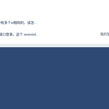
请问一下，在调用kindeditor编辑器的时候，遇到页面中有多个id相同的，该怎么处理
我的
通过 getSessionID 获取到 sessionid 然后调用 user-login 接口登录，这个 sessionid 有效期是多久呢?