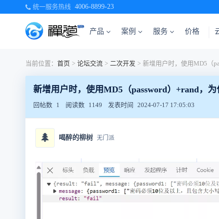
统一服务热线
4006-8899-23
产品
案例
服务
价格
当前位置：
首页
>
论坛交流
>
二次开发
>
新增用户时，使用MD5（password）+ran
回帖数
1
阅读数
1149
发表时间
2024-07-17 17:05:03
🌲
喝醉的柳树
无门派