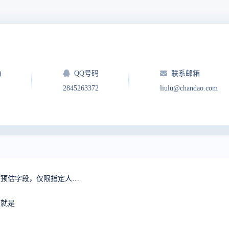
)
QQ号码
联系邮箱
2845263372
liulu@chandao.com
求助：禅道任务创建完成后预计开始、截止日期、工时预估字段，仅限指定人可修改
题就是