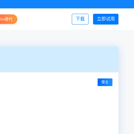
下载
立即试用
Jira替代
登录/注册
楼主