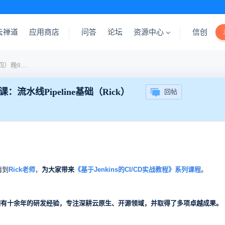
云禅道
应用商店
问答
论坛
资源中心
信创
【课程预告】7月11日（周四）晚8点，禅道公开课：流水线Pipeline基础（Rick）
水线Pipeline基础（Rick）
回帖
请到
Rick老师
，
为大家带来
《基于Jenkins的CI/CD实战教程》
系列
课程
。
拥有十余年的研发经验，专注深耕云原生、开源领域，并取得了多项卓越成果。