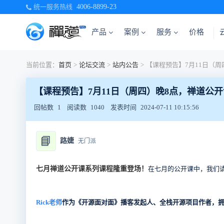
统一服务热线
4006-8899-23
产品
案例
服务
价格
当前位置：
首页
>
论坛交流
>
站内公告
>
【课程预告】7月11日（周四）晚8点，禅道公开课：流
回帖数
1
阅读数
1040
发表时间
2024-07-11 10:15:56
📘
路婕
无门派
七月禅道公开课系列课程隆重登场！
在七月的公开课中，我们
Rick老师
作为《开源面对面》播客发起人、全栈开源项目作者，