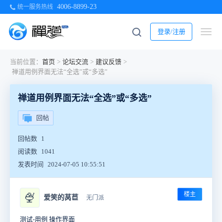
4006-8899-23
统一服务热线
登录/注册
当前位置：
首页
>
论坛交流
>
建议反馈
>
禅道用例界面无法“全选”或“多选”
禅道用例界面无法“全选”或“多选”
回帖
回帖数
1
阅读数
1041
发表时间
2024-07-05 10:55:51
楼主
🍨
爱笑的莴苣
无门派
测试-用例 操作界面