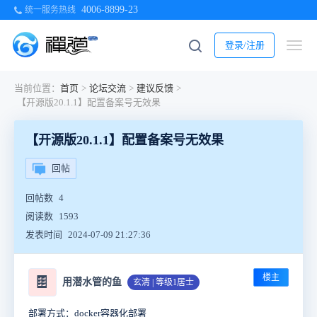
4006-8899-23
统一服务热线
登录/注册
当前位置：
首页
>
论坛交流
>
建议反馈
>
【开源版20.1.1】配置备案号无效果
【开源版20.1.1】配置备案号无效果
回帖
回帖数
4
阅读数
1593
发表时间
2024-07-09 21:27:36
楼主
🍫
用潜水管的鱼
玄清 | 等级1居士
部署方式：docker容器化部署