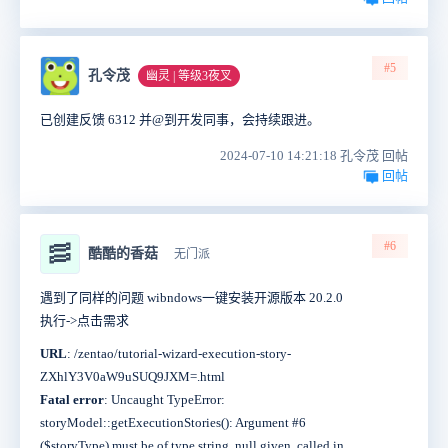
#5
孔令茂
幽灵 | 等级3夜叉
已创建反馈 6312 并@到开发同事，会持续跟进。
2024-07-10 14:21:18 孔令茂 回帖
回帖
#6
🥓
酷酷的香菇
无门派
遇到了同样的问题 wibndows一键安装开源版本 20.2.0
执行->点击需求
URL
: /zentao/tutorial-wizard-execution-story-
ZXhlY3V0aW9uSUQ9JXM=.html
Fatal error
: Uncaught TypeError:
storyModel::getExecutionStories(): Argument #6
($storyType) must be of type string, null given, called in