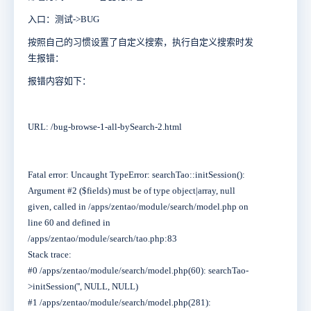
入口：测试->BUG
按照自己的习惯设置了自定义搜索，执行自定义搜索时发
生报错：
报错内容如下：
URL: /bug-browse-1-all-bySearch-2.html
Fatal error: Uncaught TypeError: searchTao::initSession():
Argument #2 ($fields) must be of type object|array, null
given, called in /apps/zentao/module/search/model.php on
line 60 and defined in
/apps/zentao/module/search/tao.php:83
Stack trace:
#0 /apps/zentao/module/search/model.php(60): searchTao-
>initSession('', NULL, NULL)
#1 /apps/zentao/module/search/model.php(281):