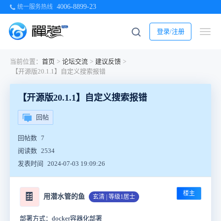
4006-8899-23
统一服务热线
登录/注册
当前位置：
首页
>
论坛交流
>
建议反馈
>
【开源版20.1.1】自定义搜索报错
【开源版20.1.1】自定义搜索报错
回帖
回帖数
7
阅读数
2534
发表时间
2024-07-03 19:09:26
楼主
🍫
用潜水管的鱼
玄清 | 等级1居士
部署方式：docker容器化部署