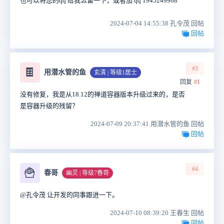
也可以将您的qq 给我么留一下，或者加 qq 1945249968
2024-07-04 14:55:38 孔令茂 回帖
回帖
#3
🍫
用潜水管的鱼
玄清 | 等级1居士
回复
#1
没有修复，我是从18.12的禅道容器版本升级过来的，是否
是容器升级的残留？
2024-07-09 20:37:41 用潜水管的鱼 回帖
回帖
#4
🍟
春哥
幽灵 | 等级7春哥
@孔令茂 让开发的同事跟进一下。
2024-07-10 08:39:20 王春生 回帖
回帖