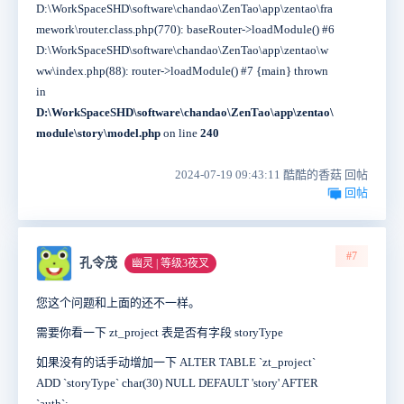
D:\WorkSpaceSHD\software\chandao\ZenTao\app\zentao\fra
mework\router.class.php(770): baseRouter->loadModule() #6
D:\WorkSpaceSHD\software\chandao\ZenTao\app\zentao\w
ww\index.php(88): router->loadModule() #7 {main} thrown
in
D:\WorkSpaceSHD\software\chandao\ZenTao\app\zentao\
module\story\model.php
on line
240
2024-07-19 09:43:11 酷酷的香菇 回帖
回帖
#7
孔令茂
幽灵 | 等级3夜叉
您这个问题和上面的还不一样。
需要你看一下 zt_project 表是否有字段 storyType
如果没有的话手动增加一下 ALTER TABLE `zt_project`
ADD `storyType` char(30) NULL DEFAULT 'story' AFTER
`auth`;