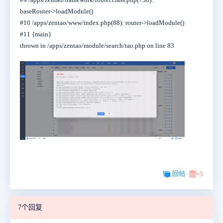
baseRouter->loadModule()
#10 /apps/zentao/www/index.php(88): router->loadModule()
#11 {main}
thrown in /apps/zentao/module/search/tao.php on line 83
回帖
+5
7个回复