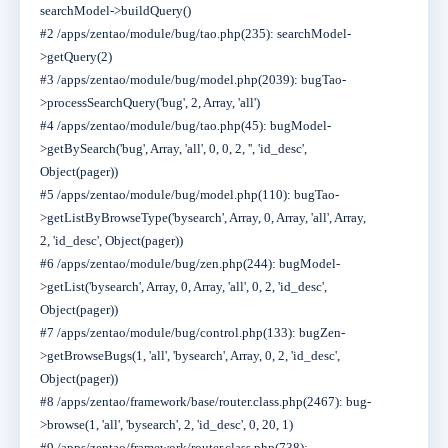
searchModel->buildQuery()
#2 /apps/zentao/module/bug/tao.php(235): searchModel-
>getQuery(2)
#3 /apps/zentao/module/bug/model.php(2039): bugTao-
>processSearchQuery('bug', 2, Array, 'all')
#4 /apps/zentao/module/bug/tao.php(45): bugModel-
>getBySearch('bug', Array, 'all', 0, 0, 2, '', 'id_desc',
Object(pager))
#5 /apps/zentao/module/bug/model.php(110): bugTao-
>getListByBrowseType('bysearch', Array, 0, Array, 'all', Array,
2, 'id_desc', Object(pager))
#6 /apps/zentao/module/bug/zen.php(244): bugModel-
>getList('bysearch', Array, 0, Array, 'all', 0, 2, 'id_desc',
Object(pager))
#7 /apps/zentao/module/bug/control.php(133): bugZen-
>getBrowseBugs(1, 'all', 'bysearch', Array, 0, 2, 'id_desc',
Object(pager))
#8 /apps/zentao/framework/base/router.class.php(2467): bug-
>browse(1, 'all', 'bysearch', 2, 'id_desc', 0, 20, 1)
#9 /apps/zentao/framework/router.class.php(738):