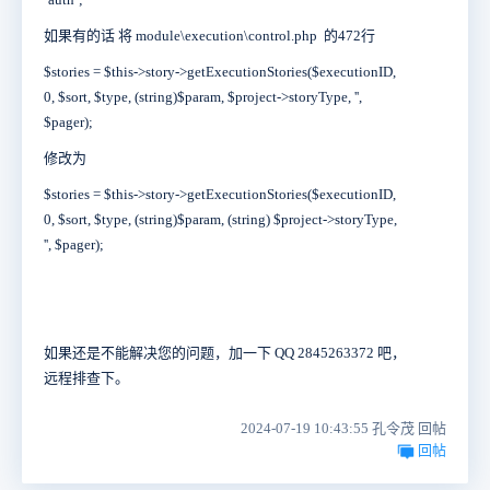
如果有的话 将 module\execution\control.php 的472行
$stories = $this->story->getExecutionStories($executionID,
0, $sort, $type, (string)$param, $project->storyType, '',
$pager);
修改为
$stories = $this->story->getExecutionStories($executionID,
0, $sort, $type, (string)$param,
(string)
$project->storyType,
'', $pager);
如果还是不能解决您的问题，加一下 QQ 2845263372 吧，
远程排查下。
2024-07-19 10:43:55 孔令茂 回帖
回帖