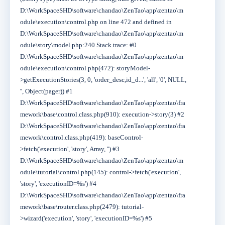
D:\WorkSpaceSHD\software\chandao\ZenTao\app\zentao\m
odule\execution\control.php on line 472 and defined in
D:\WorkSpaceSHD\software\chandao\ZenTao\app\zentao\m
odule\story\model.php:240 Stack trace: #0
D:\WorkSpaceSHD\software\chandao\ZenTao\app\zentao\m
odule\execution\control.php(472): storyModel-
>getExecutionStories(3, 0, 'order_desc,id_d...', 'all', '0', NULL,
'', Object(pager)) #1
D:\WorkSpaceSHD\software\chandao\ZenTao\app\zentao\fra
mework\base\control.class.php(910): execution->story(3) #2
D:\WorkSpaceSHD\software\chandao\ZenTao\app\zentao\fra
mework\control.class.php(419): baseControl-
>fetch('execution', 'story', Array, '') #3
D:\WorkSpaceSHD\software\chandao\ZenTao\app\zentao\m
odule\tutorial\control.php(145): control->fetch('execution',
'story', 'executionID=%s') #4
D:\WorkSpaceSHD\software\chandao\ZenTao\app\zentao\fra
mework\base\router.class.php(2479): tutorial-
>wizard('execution', 'story', 'executionID=%s') #5