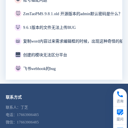
账号错乱问题
🐭
ZenTaoPMS.9.8.1.old 开源版本的admin默认密码是什么？
🦊
9.6.1版本的文件无法上传BUG
📖
🌉
创建的模块无法区分平台
😸
飞书webhook的bug
联系方式
咨询
联系人：丁芝
电话：17663906485
提问
微信：17663906485