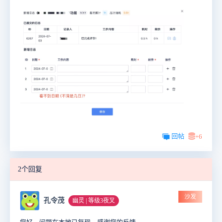
回帖
+6
2个回复
沙发
孔令茂
幽灵 | 等级3夜叉