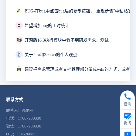
🌽
🌷
希望增加bug的工时统计
🚂
开源版18.3执行模块中看不到研发需求、测试
🍐
关于Jara和Zentao的个人观点
🤖
联系方式
咨询
联系人：高丽亚
电话：17667930330
提问
微信：17667930330
Q Q：3645260865