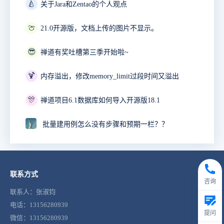
🍐
关于Jara和Zentao的个人观点
🍈
21.0开源版，文档上传的图片不显示。
😎
禅道有奖吐槽第三季开始啦~
🍹
内存溢出，修改memory_limit过段时间又溢出
🎊
禅道项目6.1数据库如何导入开源版18.1
批量建用例怎么没有步骤和预期一栏？？
联系方式
咨询
联系人：张淑钧
电话：13156280939
提问
微信：13156280939