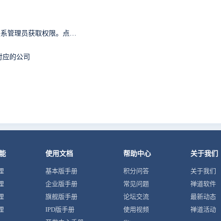
抱歉，您无权访问『首页』模块的『首页』功能。请联系管理员获取权限。点击后退返回上页。
对应的公司
能
使用文档
帮助中心
关于我们
理
基本版手册
积分问答
关于我们
理
企业版手册
常见问题
禅道软件
理
旗舰版手册
论坛交流
最新动态
理
IPD版手册
使用视频
禅道活动