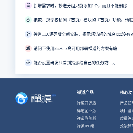
🚍
新增需求时，抄送分组只能添加1个，而且不能删除
🍚
🥂
禅道11.0源码版全新安装，提示您访问的域名xxx没有
🌆
请问下使用k8s+nfs高可用部署禅道的方案有嘛
🙈
能否设置研发只看到指派给自己的任务或bug
禅道产品
核心功
禅道开源版
产品管
禅道企业版
项目管
禅道旗舰版
质量管
禅道IPD版
效能管