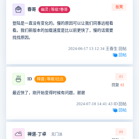
板凳
🍟
春哥
幽灵 | 等级7春哥
登陆是一直没有变化的。慢的原因可以让我们同事远程看
看。我们新版本的加载速度是比以前更快了，慢的话需要
找找原因。
2024-06-17 13:12:34 王春生 回帖
回帖
#3
🍜
ID
释迦 | 等级3比丘
回复
#2
最近快了，刚开始变得时候有问题，谢谢
2024-07-18 14:41:43 ID 回帖
回帖
#4
⛅
禅道-丁卓
无门派