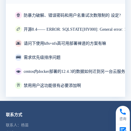
🍿
防暴力破解、错误密码和用户名重试次数限制的 设定?
🏉
🌆
请问下使用k8s+nfs高可用部署禅道的方案有嘛
🚌
需求优先级排序问题
🍣
🥂
禁用用户这功能很有必要添加啊
联系方式
咨询
联系人：杨苗