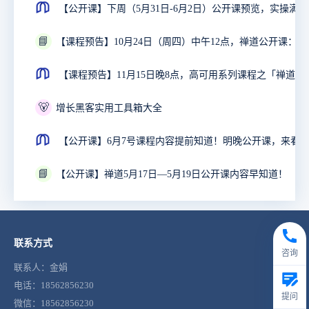
【公开课】下周（5月31日-6月2日）公开课预览，实操满
📘
【课程预告】11月15日
🐻
增长黑客实用工具箱大全
📘
【公开课】禅道5月17日—5月19日公开课内容早知道！
联系方式
咨询
联系人：金娟
电话：18562856230
提问
微信：18562856230