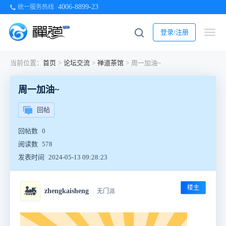
4006-8899-23
统一服务热线
登录/注册
当前位置：
首页
>
论坛交流
>
禅道茶馆
>
周一加油~
周一加油~
回帖
回帖数
0
阅读数
578
发表时间
2024-05-13 09:28:23
楼主
🚂
zhengkaisheng
无门派