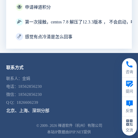
🐝
申请禅道积分
🌽
🍤
感觉有点冷清是怎么回事
联系方式
咨询
联系人：金娟
电话：18562856230
提问
微信：18562856230
Q Q：1826606239
北京、上海、深圳分部
反馈
© 2009- 2026
禅道软件（杭州）有限公司
交流
本站IP数据由IPIP.NET提供