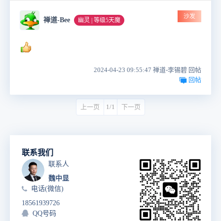
沙发
禅道-Bee
幽灵 | 等级5天魔
2024-04-23 09:55:47 禅道-李锡碧 回帖
回帖
上一页
1/1
下一页
联系我们
联系人
魏中显
电话(微信)
18561939726
QQ号码