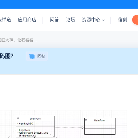
云禅道
应用商店
问答
论坛
资源中心
信创
测试人员都是画画大神，让我看看谁还不会用代码图？
码图？
回帖