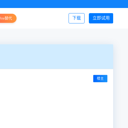
下载
立即试用
Jira替代
登录/注册
楼主