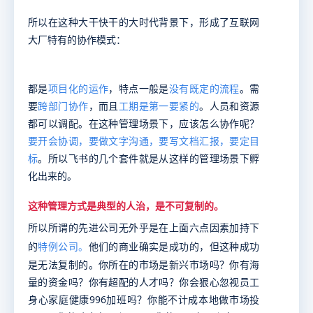
所以在这种大干快干的大时代背景下，形成了互联网
大厂特有的协作模式：
都是
项目化的运作
，特点一般是
没有既定的流程
。需
要
跨部门协作
，而且
工期是第一要紧的
。人员和资源
都可以调配。在这种管理场景下，应该怎么协作呢？
要
开会
协调，要做文字
沟通
，要写
文档
汇报，要定
目
标
。所以飞书的几个套件就是从这样的管理场景下孵
化出来的。
这种管理方式是典型的人治，是不可复制的。
所以所谓的先进公司无外乎是在上面六点因素加持下
的
特例公司
。
他们的商业确实是成功的，但这种
成功
是无法复制的
。你所在的市场是新兴市场吗？你有海
量的资金吗？你有超配的人才吗？你会狠心忽视员工
身心家庭健康996加班吗？你能不计成本地做市场投