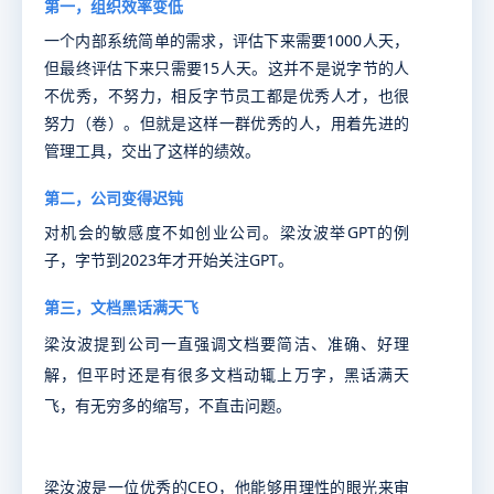
第一，组织效率变低
一个内部系统简单的需求，评估下来需要1000人天，
但最终评估下来只需要15人天。这并不是说字节的人
不优秀，不努力，相反字节员工都是优秀人才，也很
努力（卷）。但就是这样一群优秀的人，用着先进的
管理工具，交出了这样的绩效。
第二，公司变得迟钝
对机会的敏感度不如创业公司。梁汝波举GPT的例
子，字节到2023年才开始关注GPT。
第三，文档黑话满天飞
梁汝波提到公司一直强调文档要
简洁
、
准确
、
好理
解
，但平时还是有很多文档动辄上万字，黑话满天
飞，有无穷多的缩写，不直击问题。
梁汝波是一位优秀的CEO，他能够用理性的眼光来审