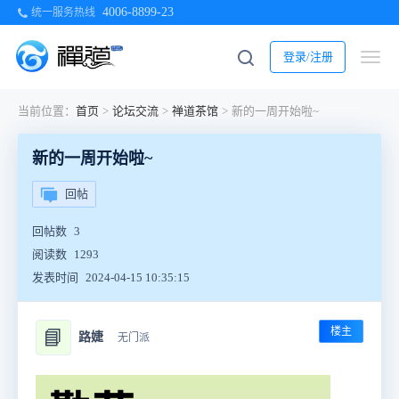
4006-8899-23
统一服务热线
登录/注册
当前位置：
首页
>
论坛交流
>
禅道茶馆
>
新的一周开始啦~
新的一周开始啦~
回帖
回帖数
3
阅读数
1293
发表时间
2024-04-15 10:35:15
楼主
📘
路婕
无门派