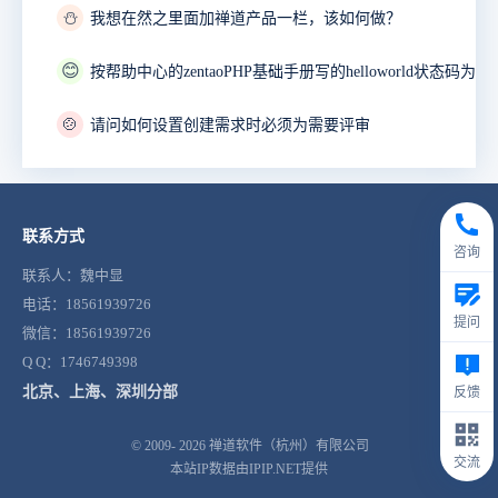
⛄
我想在然之里面加禅道产品一栏，该如何做？
😊
🍲
请问如何设置创建需求时必须为需要评审
联系方式
咨询
联系人：魏中显
电话：18561939726
提问
微信：18561939726
Q Q：1746749398
北京、上海、深圳分部
反馈
© 2009- 2026
禅道软件（杭州）有限公司
交流
本站IP数据由IPIP.NET提供