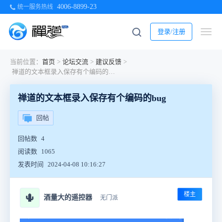
4006-8899-23
统一服务热线
登录/注册
当前位置：
首页
>
论坛交流
>
建议反馈
>
禅道的文本框录入保存有个编码的bug
禅道的文本框录入保存有个编码的bug
回帖
回帖数
4
阅读数
1065
发表时间
2024-04-08 10:16:27
楼主
🌵
酒量大的遥控器
无门派