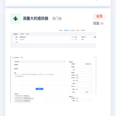
板凳
🌵
酒量大的遥控器
无门派
回复
#1