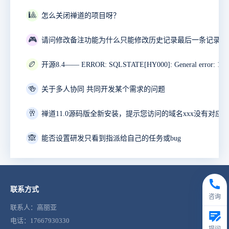
🎱
怎么关闭禅道的项目呀？
🎮
🏉
🍻
关于多人协同 共同开发某个需求的问题
🥂
禅道11.0源码版全新安装，提示您访问的域名xxx没有对应
🙈
能否设置研发只看到指派给自己的任务或bug
联系方式
咨询
联系人：高丽亚
电话：17667930330