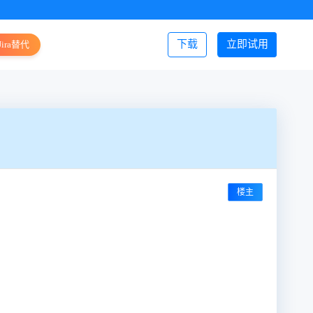
下载
立即试用
Jira替代
登录/注册
楼主