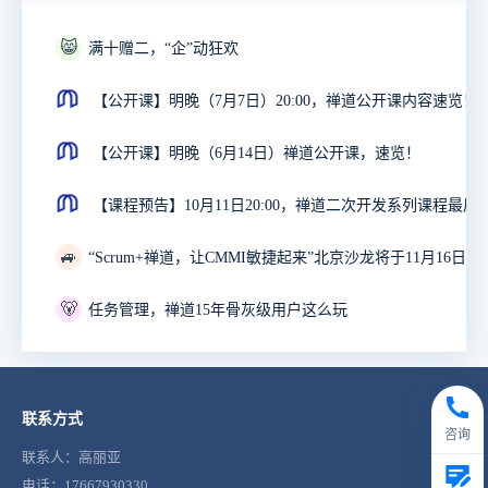
😸
满十赠二，“企”动狂欢
【公开课】明晚（7月7日）20:00，禅道公开课内容速览！
【公开课】明晚（6月14日）禅道公开课，速览！
【课程预告】10月11日20:00，禅道二次
🚙
“Scrum+禅道，让CMMI敏捷起来”北京沙龙将于11月16日举
🐻
任务管理，禅道15年骨灰级用户这么玩
联系方式
咨询
联系人：高丽亚
电话：17667930330