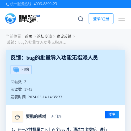
4006-8899-23
统一服务热线
登录/注册
当前位置：
首页
>
论坛交流
>
建议反馈
>
反馈：bug的批量导入功能无指派人员
反馈：bug的批量导入功能无指派人员
回帖
回帖数
2
阅读数
1743
发表时间
2024-03-14 14:35:33
楼主
🍚
耍酷的柳树
无门派
1、在一次性批量导入上百个bug时，通过导出模板，进行