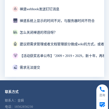
⛵
禅道webhook发送钉钉消息
🌉
禅道系统上显示的时间不对，与服务器时间不符合
🎱
怎么关闭禅道的项目呀？
🤖
🐻
🍒
需求无法提交
联系方式
咨询
联系人：金娟
电话：18562856230