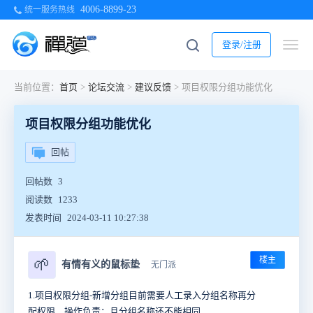
4006-8899-23
统一服务热线
登录/注册
当前位置：
首页
>
论坛交流
>
建议反馈
>
项目权限分组功能优化
项目权限分组功能优化
回帖
回帖数
3
阅读数
1233
发表时间
2024-03-11 10:27:38
楼主
🌱
有情有义的鼠标垫
无门派
1.项目权限分组-新增分组目前需要人工录入分组名称再分
配权限，操作负责；且分组名称还不能相同