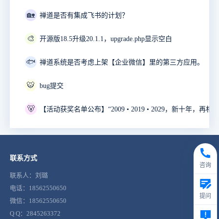
🏡
禅道是否有集成飞书的计划？
🎨
开源版18.5升级20.1.1，upgrade.php显示空白
🐟
禅道系统是否考虑上架【企业微信】里的第三方应用。
🐯
bug提交
🐻
联系方式
咨询
联系人：刘璐
电话：18562550650
提问
微信：18562550650
Q Q：2845263372