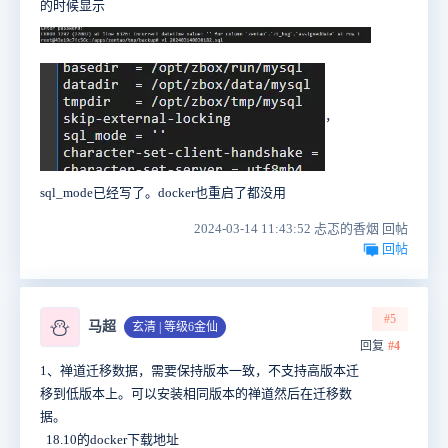
的时候显示
，
sql_mode已经写了。docker也重启了都没用
2024-03-14 11:43:52 忐忑的香烟 回帖
回帖
#5
⛄
马超
玄清 | 等级6金仙
回复
#4
1、禅道迁移数据，需要保持版本一致，不支持高版本迁
移到低版本上。可以安装相同版本的禅道然后在迁移数
据。
18.10的docker下载地址