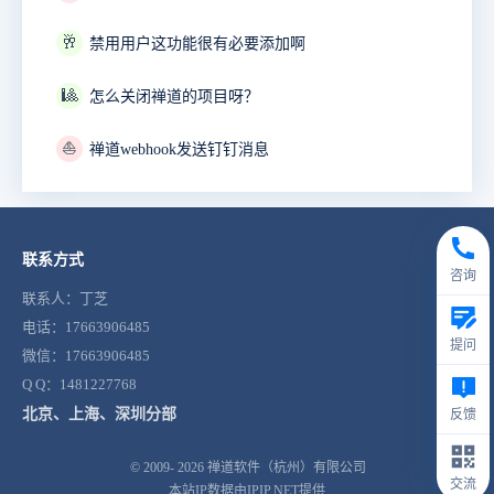
🥂
禁用用户这功能很有必要添加啊
🎱
怎么关闭禅道的项目呀？
⛵
禅道webhook发送钉钉消息
联系方式
咨询
联系人：丁芝
电话：17663906485
提问
微信：17663906485
Q Q：1481227768
北京、上海、深圳分部
反馈
© 2009- 2026
禅道软件（杭州）有限公司
交流
本站IP数据由IPIP.NET提供