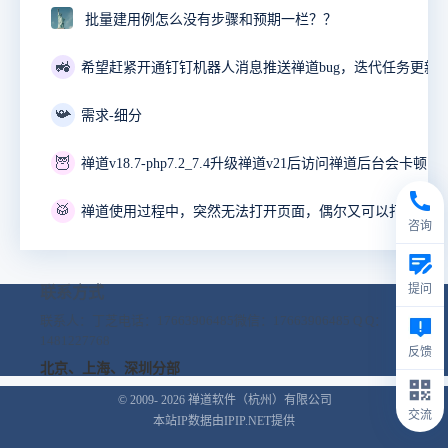
批量建用例怎么没有步骤和预期一栏？？
🚜
📯
需求-细分
🦉
禅道v18.7-php7.2_7.4升级禅道v21后访问禅道后台会卡顿10
🥁
咨询
提问
联系方式
联系人：丁芝
电话：17663906485
微信：17663906485
Q Q：
1481227768
反馈
北京、上海、深圳分部
© 2009- 2026
禅道软件（杭州）有限公司
交流
本站IP数据由IPIP.NET提供