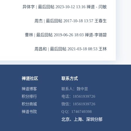
异体字
|
最后回帖 2023-10-12 13:16 禅道 - 闫敏
周杰
|
最后回帖 2017-10-18 13:57 王春生
曹林
|
最后回帖 2019-06-26 18:03 禅道-李锡碧
周昌和
|
最后回帖 2021-03-18 08:53 王林
禅道社区
联系方式
禅道博客
联系人：魏中显
积分排行
电话：18561939726
积分商城
微信：18561939726
禅道书院
Q Q：1746749398
北京、上海、深圳分部