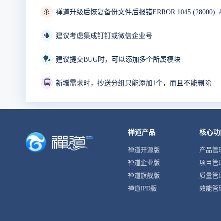
🎇
🌵
建议考虑集成钉钉或微信企业号
🏓
建议提交BUG时，可以添加多个所属模块
🚍
新增需求时，抄送分组只能添加1个，而且不能删除
禅道产品
核心功
禅道开源版
产品管
禅道企业版
项目管
禅道旗舰版
质量管
禅道IPD版
效能管