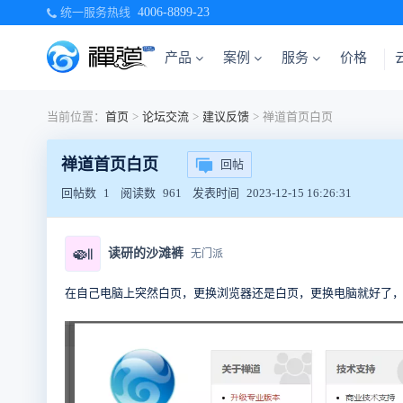
统一服务热线
4006-8899-23
产品
案例
服务
价格
当前位置：
首页
>
论坛交流
>
建议反馈
>
禅道首页白页
禅道首页白页
回帖
回帖数
1
阅读数
961
发表时间
2023-12-15 16:26:31
🍛
读研的沙滩裤
无门派
在自己电脑上突然白页，更换浏览器还是白页，更换电脑就好了