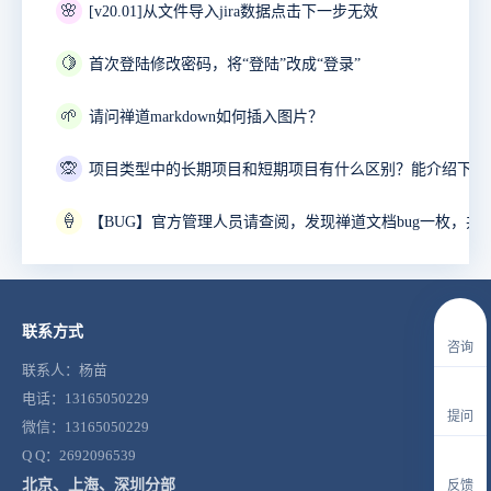
🌸
[v20.01]从文件导入jira数据点击下一步无效
🍋
首次登陆修改密码，将“登陆”改成“登录”
🌱
请问禅道markdown如何插入图片？
🙊
🍦
联系方式
咨询
联系人：杨苗
电话：13165050229
提问
微信：13165050229
Q Q：2692096539
北京、上海、深圳分部
反馈