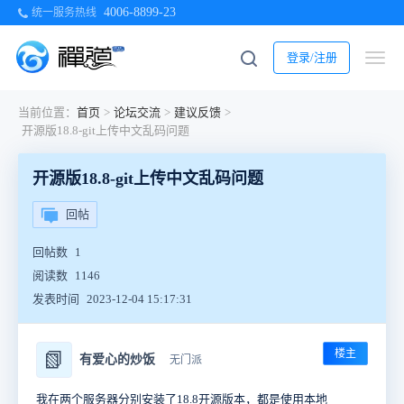
4006-8899-23
统一服务热线
登录/注册
当前位置：
首页
>
论坛交流
>
建议反馈
>
开源版18.8-git上传中文乱码问题
开源版18.8-git上传中文乱码问题
回帖
回帖数
1
阅读数
1146
发表时间
2023-12-04 15:17:31
楼主
📗
有爱心的炒饭
无门派
我在两个服务器分别安装了18.8开源版本，都是使用本地