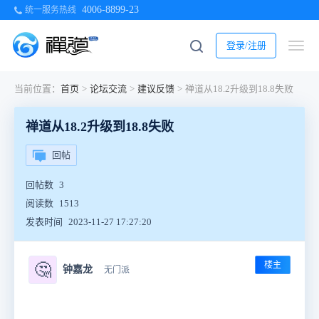
4006-8899-23
统一服务热线
登录/注册
当前位置：
首页
>
论坛交流
>
建议反馈
>
禅道从18.2升级到18.8失败
禅道从18.2升级到18.8失败
回帖
回帖数
3
阅读数
1513
发表时间
2023-11-27 17:27:20
楼主
🤔
钟嘉龙
无门派