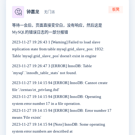
板凳
🤔
钟嘉龙
无门派
等待一会后，页面直接变空白，没有响应，然后这是
MySQL的错误日志的一部分报错
2023-11-27 19:26:43 1 [Warning] Failed to load slave
replication state from table mysql.gtid_slave_pos: 1932:
Table 'mysql.gtid_slave_pos' doesn't exist in engine
2023-11-27 19:26:47 3 [ERROR] InnoDB: Table
`mysql`.`innodb_table_stats` not found.
2023-11-27 19:14:15 94 [ERROR] InnoDB: Cannot create
file './zentao/zt_privlang.ibd'
2023-11-27 19:14:15 94 [ERROR] InnoDB: Operating
system error number 17 in a file operation.
2023-11-27 19:14:15 94 [ERROR] InnoDB: Error number 17
means 'File exists'
2023-11-27 19:14:15 94 [Note] InnoDB: Some operating
system error numbers are described at