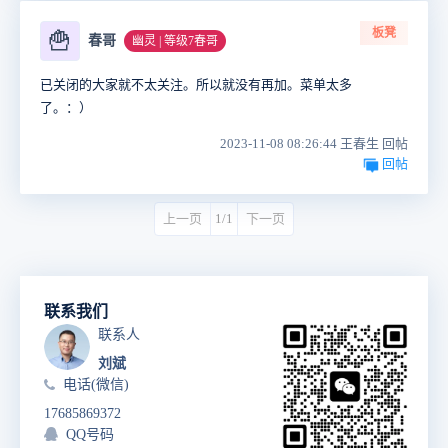
板凳
🍟
春哥
幽灵 | 等级7春哥
已关闭的大家就不太关注。所以就没有再加。菜单太多
了。：）
2023-11-08 08:26:44 王春生 回帖
回帖
上一页
1/1
下一页
联系我们
联系人
刘斌
电话(微信)
17685869372
QQ号码