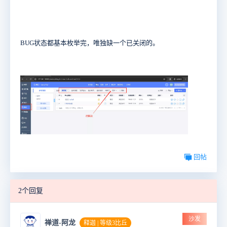
BUG状态都基本枚举完，唯独缺一个已关闭的。
回帖
2个回复
沙发
禅道-阿龙
释迦 | 等级3比丘