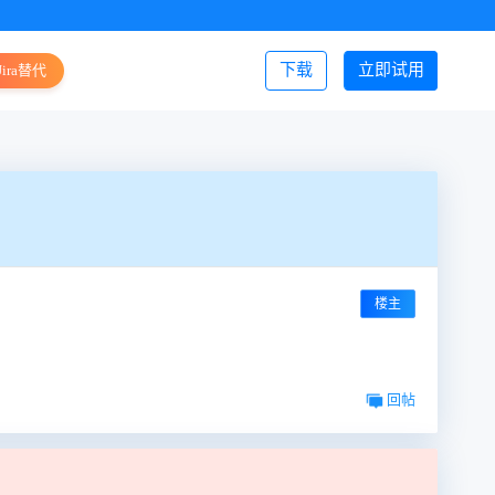
下载
立即试用
Jira替代
登录/注册
楼主
回帖