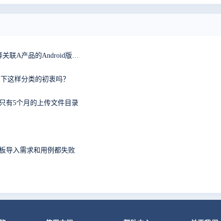
在一个项目中选择关联的A产品的iOS版本，就无法选择关联A产品的Android版本。有遇到类似问题的没有？
绍下这样分类的初衷吗？
中只有5个月的上传文件目录
08上使用模板导入需求和用例都失败