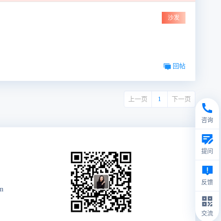
沙发
回帖
上一页
1
下一页
咨询
提问
反馈
m
交流