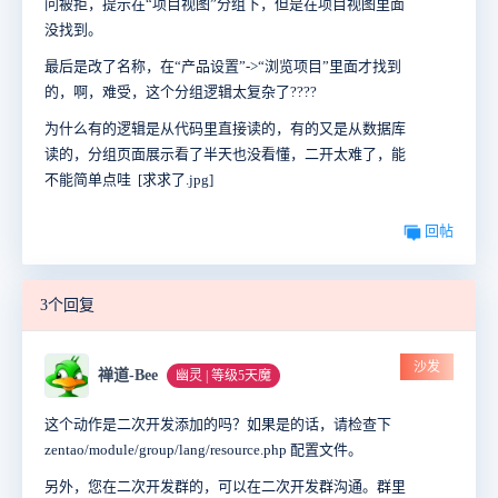
问被拒，提示在“项目视图”分组下，但是在项目视图里面
没找到。
最后是改了名称，在“产品设置”->“浏览项目”里面才找到
的，啊，难受，这个分组逻辑太复杂了????
为什么有的逻辑是从代码里直接读的，有的又是从数据库
读的，分组页面展示看了半天也没看懂，二开太难了，能
不能简单点哇 [求求了.jpg]
回帖
3个回复
沙发
禅道-Bee
幽灵 | 等级5天魔
这个动作是二次开发添加的吗？如果是的话，请检查下
zentao/module/group/lang/resource.php 配置文件。
另外，您在二次开发群的，可以在二次开发群沟通。群里