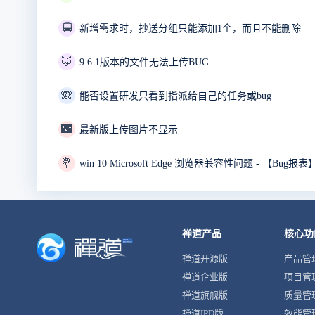
🚍
新增需求时，抄送分组只能添加1个，而且不能删除
🦊
9.6.1版本的文件无法上传BUG
🙈
能否设置研发只看到指派给自己的任务或bug
🌃
最新版上传图片不显示
💐
win 10 Microsoft Edge 浏览器兼容性问题 - 【Bu
禅道产品
核心功
禅道开源版
产品管
禅道企业版
项目管
禅道旗舰版
质量管
禅道IPD版
效能管