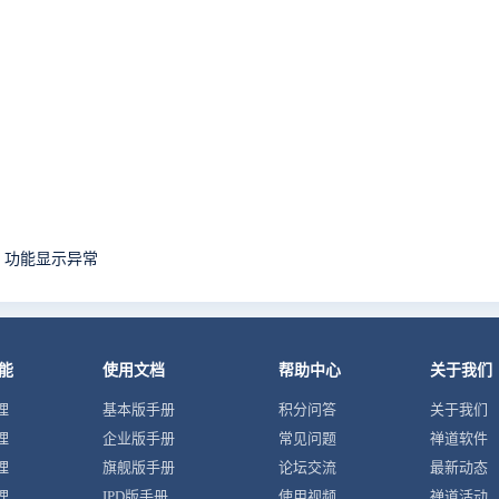
g报表】功能显示异常
能
使用文档
帮助中心
关于我们
理
基本版手册
积分问答
关于我们
理
企业版手册
常见问题
禅道软件
理
旗舰版手册
论坛交流
最新动态
理
IPD版手册
使用视频
禅道活动