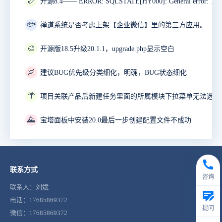
🏉
🐟
禅道系统是否考虑上架【企业微信】里的第三方应用。
🎨
开源版18.5升级20.1.1，upgrade.php显示空白
🌌
建议BUG优先级分类细化，明确，BUG状态细化
🌴
项目关联产品后新建任务里面的所属模块下拉菜单无法选择
🌄
宝塔面板中安装20.0最后一步创建配置文件不成功
联系方式
咨询
联系人：刘斌
电话：17685869372
提问
微信：17685869372