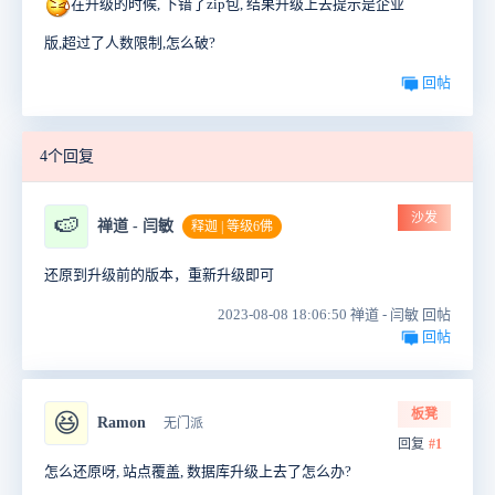
在升级的时候, 下错了zip包, 结果升级上去提示是企业
版,超过了人数限制,怎么破?
回帖
4个回复
沙发
🍉
禅道 - 闫敏
释迦 | 等级6佛
还原到升级前的版本，重新升级即可
2023-08-08 18:06:50 禅道 - 闫敏 回帖
回帖
板凳
😆
Ramon
无门派
回复
#1
怎么还原呀, 站点覆盖, 数据库升级上去了怎么办?