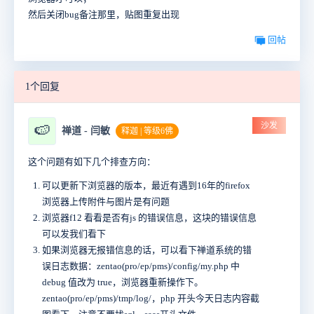
然后关闭bug备注那里，贴图重复出现
回帖
1个回复
沙发
🍉
禅道 - 闫敏
释迦 | 等级6佛
这个问题有如下几个排查方向：
可以更新下浏览器的版本，最近有遇到16年的firefox
浏览器上传附件与图片是有问题
浏览器f12 看看是否有js 的错误信息，这块的错误信息
可以发我们看下
如果浏览器无报错信息的话，可以看下禅道系统的错
误日志数据：zentao(pro/ep/pms)/config/my.php 中
debug 值改为 true，浏览器重新操作下。
zentao(pro/ep/pms)/tmp/log/，php 开头今天日志内容截