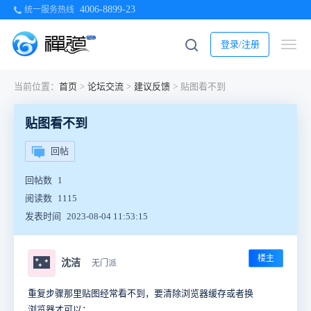
4006-8899-23
统一服务热线
登录/注册
当前位置：
首页
>
论坛交流
>
建议反馈
>
贴图看不到
贴图看不到
回帖
回帖数
1
阅读数
1115
发表时间
2023-08-04 11:53:15
楼主
🌃
沈洁
无门派
重复步骤那里贴图经常看不到，要清除浏览器缓存或者换
浏览器才可以；