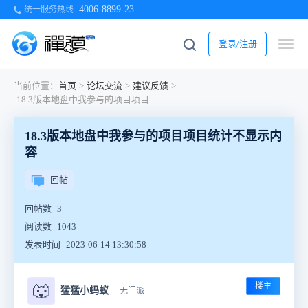
4006-8899-23
统一服务热线
登录/注册
当前位置：
首页
>
论坛交流
>
建议反馈
>
18.3版本地盘中我参与的项目项目统计不显示内容
18.3版本地盘中我参与的项目项目统计不显示内
容
回帖
回帖数
3
阅读数
1043
发表时间
2023-06-14 13:30:58
楼主
🐺
猛猛小蚂蚁
无门派