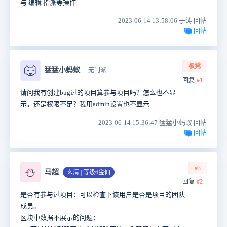
与 编辑 指派等操作
2023-06-14 13:58:06 于涛 回帖
回帖
板凳
🐺
猛猛小蚂蚁
无门派
回复
#1
请问我有创建bug过的项目算参与项目吗？怎么也不显
示，还是权限不足？我用admin设置也不显示
2023-06-14 15:36:47 猛猛小蚂蚁 回帖
回帖
#3
⛄
马超
玄清 | 等级6金仙
回复
#2
是否有参与过项目：可以检查下该用户是否是项目的团队
成员。
区块中数据不展示的问题：