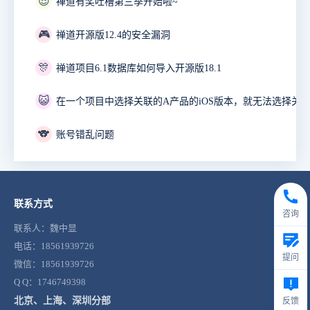
😎
禅道有奖吐槽第三季开始啦~
🎮
禅道开源版12.4的安全漏洞
🎊
禅道项目6.1数据库如何导入开源版18.1
😺
🐨
账号错乱问题
联系方式
咨询
联系人：魏中显
电话：18561939726
提问
微信：18561939726
Q Q：1746749398
北京、上海、深圳分部
反馈