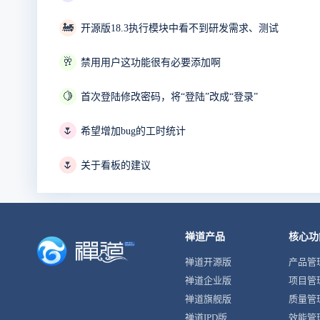
🚂
开源版18.3执行模块中看不到研发需求、测试
🥂
禁用用户这功能很有必要添加啊
🍋
首次登陆修改密码，将“登陆”改成“登录”
🌷
希望增加bug的工时统计
🌷
关于看板的建议
禅道产品
核心功
禅道开源版
产品管
禅道企业版
项目管
禅道旗舰版
质量管
禅道IPD版
效能管