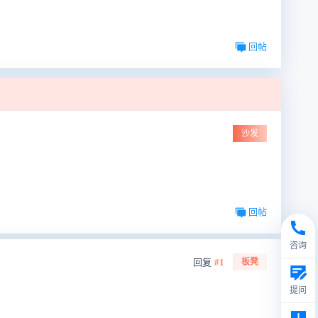
回帖
沙发
回帖
咨询
回复
#1
板凳
提问