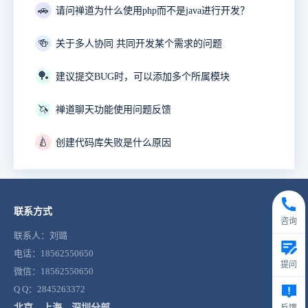
🚗
请问禅道为什么使用php而不是java进行开发？
🍻
关于多人协同 共同开发某个需求的问题
🏓
建议提交BUG时，可以添加多个所属模块
🦄
禅道聊天功能使用问题反馈
🍐
创建代码库失败是什么原因
联系方式
咨询
联系人：刘璐
电话：18562550650
提问
微信：18562550650
Q Q：2845263372
北京、上海、深圳分部