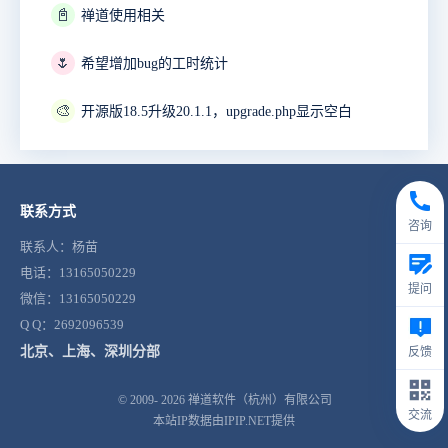
📓
禅道使用相关
🌷
希望增加bug的工时统计
🎨
开源版18.5升级20.1.1，upgrade.php显示空白
联系方式
咨询
联系人：杨苗
电话：13165050229
提问
微信：13165050229
Q Q：2692096539
北京、上海、深圳分部
反馈
© 2009- 2026
禅道软件（杭州）有限公司
交流
本站IP数据由IPIP.NET提供