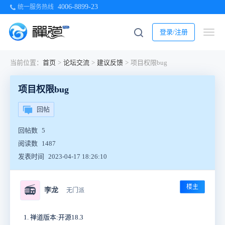
4006-8899-23
统一服务热线
登录/注册
当前位置：
首页
>
论坛交流
>
建议反馈
>
项目权限bug
项目权限bug
回帖
回帖数
5
阅读数
1487
发表时间
2023-04-17 18:26:10
楼主
📻
李龙
无门派
禅道版本:开源18.3