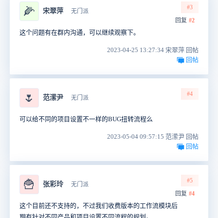
#3
🌽
宋翠萍
无门派
回复
#2
这个问题有在群内沟通，可以继续观察下。
2023-04-25 13:27:34 宋翠萍 回帖
回帖
#4
🌷
范潆尹
无门派
可以给不同的项目设置不一样的BUG扭转流程么
2023-05-04 09:57:15 范潆尹 回帖
回帖
#5
🍟
张彩玲
无门派
回复
#4
这个目前还不支持的，不过我们收费版本的工作流模块后
期有针对不同产品和项目设置不同流程的规划。