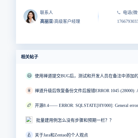
联系人
电话(微
高丽亚
/高级客户经理
176679303
相关帖子
😆
使用禅道提交BUG后，测试和开发人员在备注中添加
🎇
🏉
批量建用例怎么没有步骤和预期一栏？？
🍐
关于Jara和Zentao的个人观点