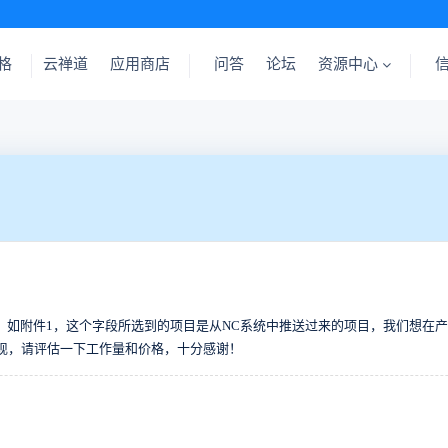
格
云禅道
应用商店
问答
论坛
资源中心
目字段，如附件1，这个字段所选到的项目是从NC系统中推送过来的项目，我们想
现，请评估一下工作量和价格，十分感谢！