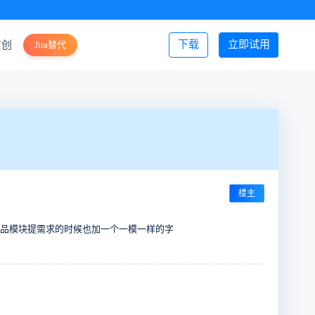
下载
立即试用
信创
Jira替代
登录/注册
楼主
在产品模块提需求的时候也加一个一模一样的字