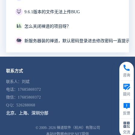
🦊
9.6.1版本的文件无法上传BUG
🎱
怎么关闭禅道的项目呀？
🐘
联系方式
咨询
联系人：刘斌
电话：17685869372
提问
微信：17685869372
Q Q：526288068
北京、上海、深圳分部
反馈
© 2009- 2026
禅道软件（杭州）有限公司
交流
本站IP数据由IPIP.NET提供