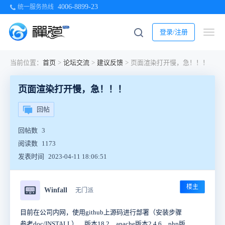
4006-8899-23
统一服务热线
登录/注册
当前位置：
首页
>
论坛交流
>
建议反馈
>
页面渲染打开慢，急！！！
页面渲染打开慢，急！！！
回帖
回帖数
3
阅读数
1173
发表时间
2023-04-11 18:06:51
楼主
📟
Winfall
无门派
目前在公司内网，使用github上源码进行部署（安装步骤
参考doc/INSTALL），版本18.2，apache版本2.4.6，php版