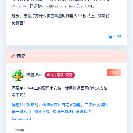
本7.2.34。已调整httpd的memory_limit为2048M。
现象：无论打开什么页面响应时间至少5,6秒以上。请问如
何排查？
回帖
3个回复
沙发
禅道-Bee
幽灵 | 等级5天魔
不要拿github上的源码来安装，使用禅道官网的包来安装
看下呢？
禅道18.3发布啦，新增语言项自定义功能，二次开发编辑
器一键即用 - 禅道下载 - 禅道开源项目管理软件
(zentao.net)