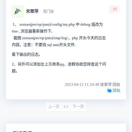
#3
🌽
宋翠萍
无门派
1、 zentao(pro/ep/pms)/config/my.php 中 debug 值改为
true , 浏览器重新操作下;
截图 zentao(pro/ep/pms)/tmp/log/，php 开头今天的日志
内容。注意：不要找 sql saas开头文件;
看下输出的日志。
2、另外可以添加左上方商务qq，进群协助您排查这个问
题。
2023-04-12 11:24:48 宋翠萍 回帖
回帖
上一页
1/1
下一页